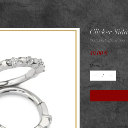
Clicker Sidà
SKU : TBHSIDAEV1N8
Prix
40,00 €
Quantité
*