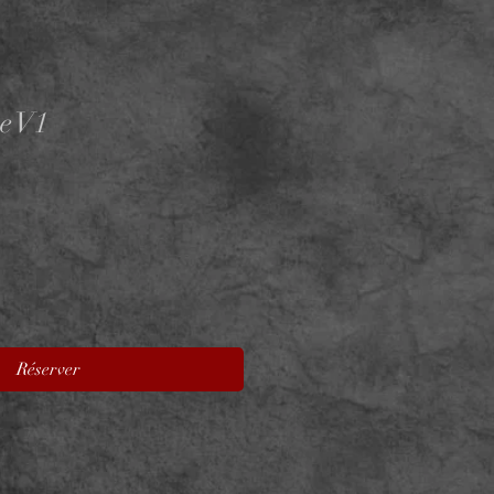
e V1
Réserver