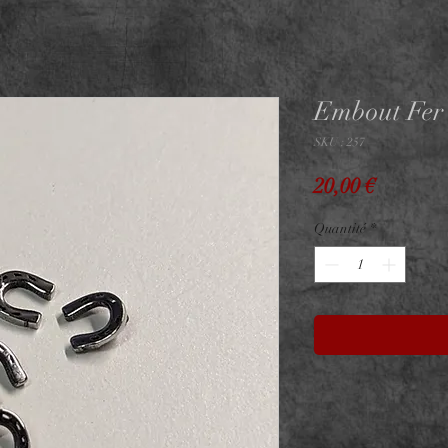
Embout Fer 
SKU : 257
Prix
20,00 €
Quantité
*