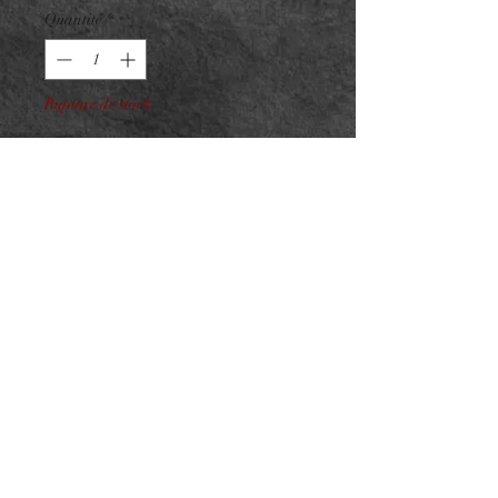
Quantité
*
Rupture de stock
Me notifier lorsque cet article est disponible
Marquise Griffée Strass Titane
F136 interne
ASTM F136 - Taille : 2x4mm
Pour vissage interne 0.9mm sur
barre 1.2mm
NeedL by Asphyx