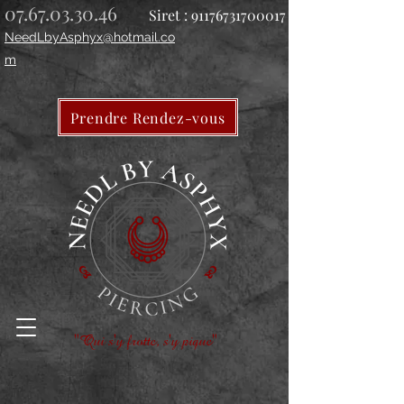
07.67.03.30.46
Siret :
91176731700017
NeedLbyAsphyx@hotmail.co
m
Prendre Rendez-vous
"Qui s'y frotte, s'y pique"