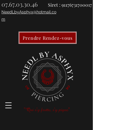
07.67.03.30.46
Siret :
91176731700017
NeedLbyAsphyx@hotmail.co
m
Prendre Rendez-vous
"Qui s'y frotte, s'y pique"