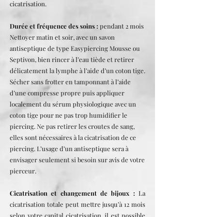
cicatrisation.
Durée et fréquence des soins :
pendant 2 mois
Nettoyer matin et soir, avec un savon
antiseptique de type Easypiercing Mousse ou
Septivon, bien rincer à l’eau tiède et retirer
délicatement la lymphe à l’aide d’un coton tige.
Sécher sans frotter en tamponnant à l’aide
d’une compresse propre puis appliquer
localement du sérum physiologique avec un
coton tige pour ne pas trop humidifier le
piercing. Ne pas retirer les croutes de sang,
elles sont nécessaires à la cicatrisation de ce
piercing. L’usage d’un antiseptique sera à
envisager seulement si besoin sur avis de votre
pierceur.
Cicatrisation et changement de bijoux :
La
cicatrisation totale peut mettre jusqu’à 12 mois
selon votre capital cicatrisation, il est possible