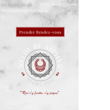
07.67.03.30.46
Siret :
91176731700017
NeedLbyAsphyx@hotmail.co
m
Prendre Rendez-vous
"Qui s'y frotte, s'y pique"