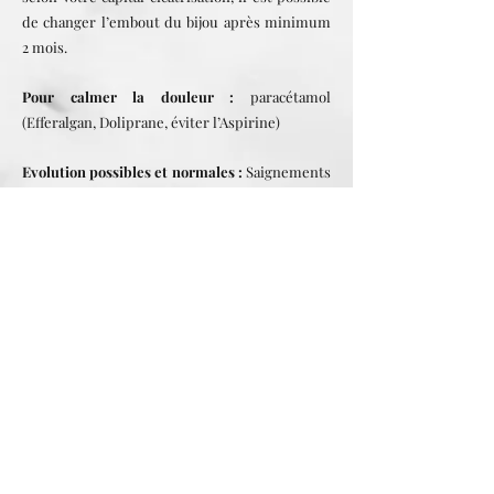
de changer l’embout du bijou après minimum
2 mois.
Pour calmer la douleur :
paracétamol
(Efferalgan, Doliprane, éviter l’Aspirine)
Evolution possibles et normales :
Saignements
les premiers jours, gonflement, hématome,
sécrétions lymphatiques.
Nutrition :
Pour les personnes ayant des
difficultés à cicatriser, la prise de vitamine A et
C, d’oligots-éléments (zinc) alliés à une
alimentation saine, peut vous aider à mieux
cicatriser.
Symptômes les plus courants d’une infection :
Rougeur et sensation de chaleur autour de la