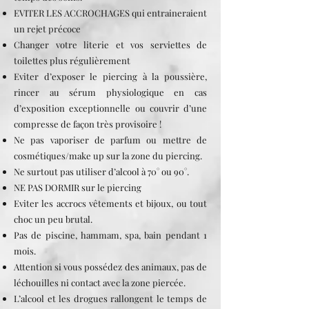
EVITER LES ACCROCHAGES qui entraineraient
un rejet précoce
Changer votre literie et vos serviettes de
toilettes plus régulièrement
Eviter d’exposer le piercing à la poussière,
rincer au sérum physiologique en cas
d’exposition exceptionnelle ou couvrir d’une
compresse de façon très provisoire !
Ne pas vaporiser de parfum ou mettre de
cosmétiques/make up sur la zone du piercing.
Ne surtout pas utiliser d’alcool à 70° ou 90°.
NE PAS DORMIR sur le piercing
Eviter les accrocs vêtements et bijoux, ou tout
choc un peu brutal.
Pas de piscine, hammam, spa, bain pendant 1
mois.
Attention si vous possédez des animaux, pas de
léchouilles ni contact avec la zone piercée.
L’alcool et les drogues rallongent le temps de