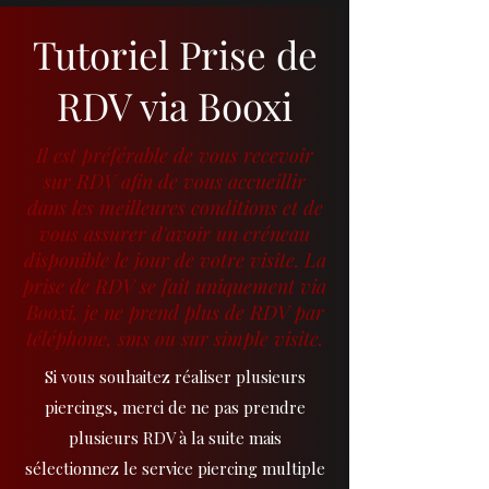
Tutoriel Prise de
RDV via Booxi
Il est préférable de vous recevoir
sur RDV afin de vous accueillir
dans les meilleures conditions et de
vous assurer d'avoir un créneau
disponible le jour de votre visite. La
prise de RDV se fait uniquement via
Booxi, je ne prend plus de RDV par
téléphone, sms ou sur simple visite.
Si vous souhaitez réaliser plusieurs
piercings, merci de ne pas prendre
plusieurs RDV à la suite mais
sélectionnez le service piercing multiple