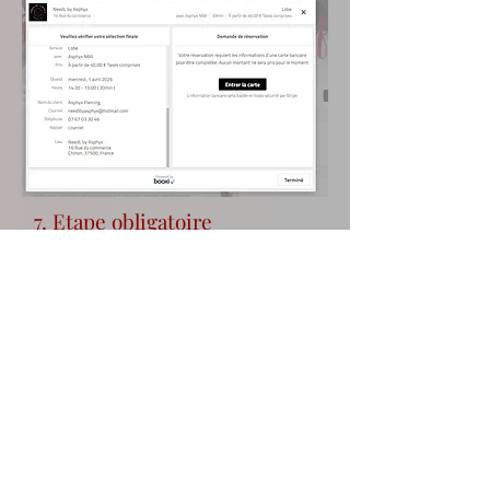
7. Etape obligatoire
Comme précisé en étape 6, si
aucune empreinte bancaire n'est
ajoutée, le logiciel annulera
automatiquement votre demande
de RDV dans les 15 minutes.