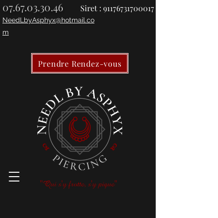
07.67.03.30.46
Siret :
91176731700017
NeedLbyAsphyx@hotmail.co
m
Prendre Rendez-vous
"Qui s'y frotte, s'y pique"