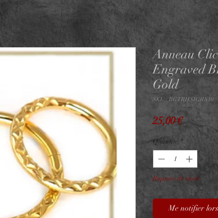
Anneau Clic
Engraved B
Gold
SKU : BGTBHSIGRN10
Prix
25,00 €
Quantité
*
Rupture de stock
Me notifier lors