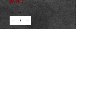
Prix
45,00 €
Quantité
*
Réserver
Anneau Clicker Titane F136
PVD Gold Losset
Titane ASTM F136 - Zircons
Premium
Taille 1.2x8mm
NeedL by Asphyx