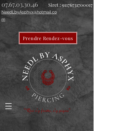
07.67.03.30.46
Siret :
91176731700017
NeedLbyAsphyx@hotmail.co
m
Prendre Rendez-vous
"Qui s'y frotte, s'y pique"