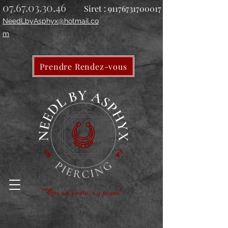
07.67.03.30.46
Siret :
91176731700017
NeedLbyAsphyx@hotmail.co
m
Prendre Rendez-vous
"Qui s'y frotte, s'y pique"