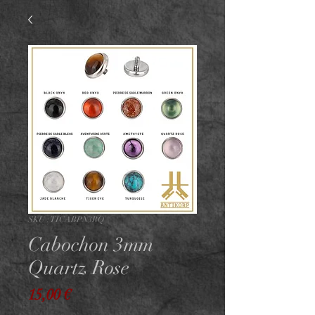
SKU : TICABPN3RQ
Cabochon 3mm
Quartz Rose
Prix
15,00 €