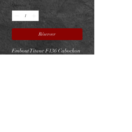
Quantité
*
Réserver
Embout Titane F136 Cabochon
Pierre Naturelle
ASTM F136 - Pierre Naturelle
Pour vissage interne 0.9mm sur
barre 1.2mm
De par leur nature chaque
pierre est différente, les reflets
et éclats peuvent donc varier
d'une pièce à l'autre.