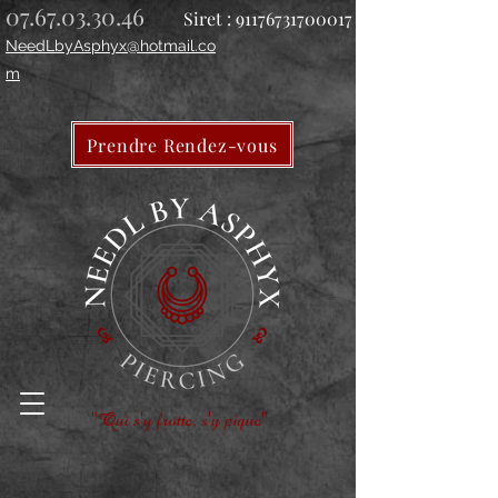
07.67.03.30.46
Siret :
91176731700017
NeedLbyAsphyx@hotmail.co
m
Prendre Rendez-vous
"Qui s'y frotte, s'y pique"