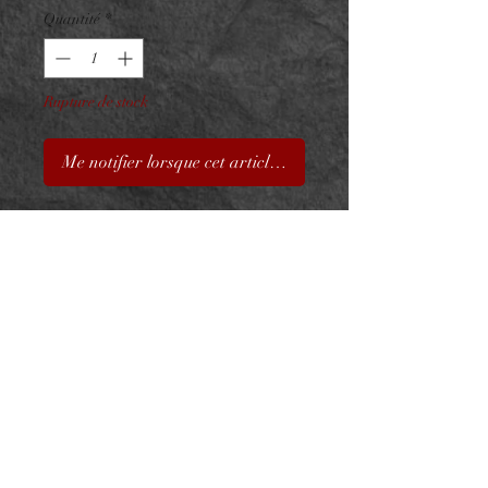
Quantité
*
Rupture de stock
Me notifier lorsque cet article est disponible
Embout Titane F136 Cabochon
Pierre Naturelle
ASTM F136 - Pierre Naturelle
Pour vissage interne 0.9mm sur
barre 1.2mm
De par leur nature chaque
pierre est différente, les reflets
et éclats peuvent donc varier
d'une pièce à l'autre.