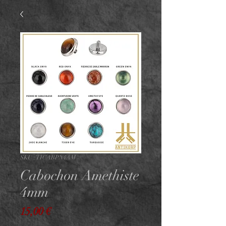
SKU : TICABPN4AM
Cabochon Amethiste
4mm
Prix
15,00 €