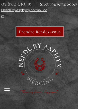
07.67.03.30.46
Siret :
91176731700017
NeedLbyAsphyx@hotmail.co
m
Prendre Rendez-vous
"Qui s'y frotte, s'y pique"