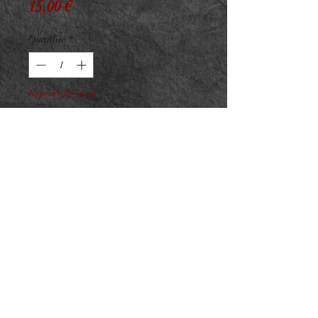
Prix
15,00 €
Quantité
*
Rupture de stock
Me notifier lorsque cet article est disponible
Cabochon Titane Opale 4mm
ASTM F136 - Opale
Synthétique
Pour vissage interne sur barre
1.2mm
NeedL by Asphyx