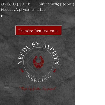
07.67.03.30.46
Siret :
91176731700017
NeedLbyAsphyx@hotmail.co
m
Prendre Rendez-vous
"Qui s'y frotte, s'y pique"