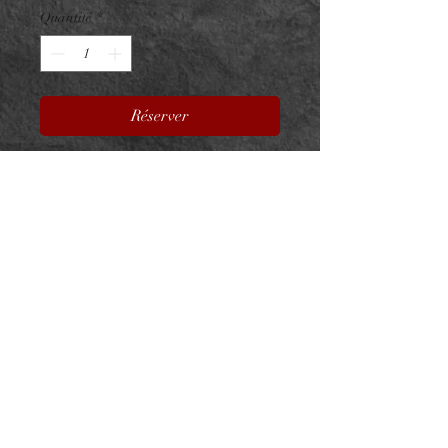
Quantité
*
Réserver
Anneau Clicker 0.8mm Titane
F136 PVD Gold Jeweled Rings
Charnière 0.8mm, idéal pour le
nez
Titane ASTM F136 - Zircons
Blancs
Disponible en 0.8x6mm,
0.8x7mm et 0.8x8mm
NeedL by Asphyx