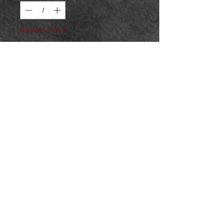
Rupture de stock
Me notifier lorsque cet article est disponible
Anneau Clicker 0.8mm Titane
F136 Pyramides
0,8x10mm
Titane ASTM F136
NeedL by Asphyx
© 2022 par NeedL by Asphyx. Créé avec Wix.com