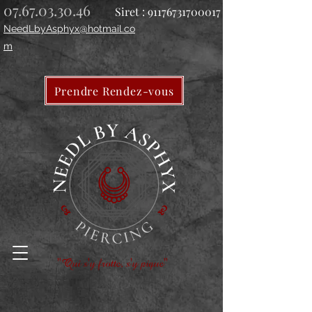
07.67.03.30.46
Siret :
91176731700017
NeedLbyAsphyx@hotmail.co
m
Prendre Rendez-vous
"Qui s'y frotte, s'y pique"