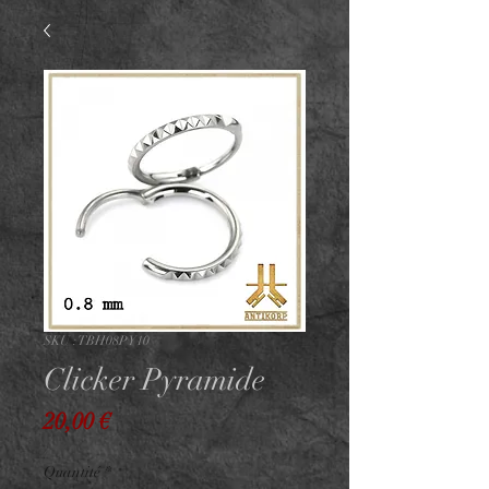
SKU : TBH08PY10
Clicker Pyramide
Prix
20,00 €
Quantité
*