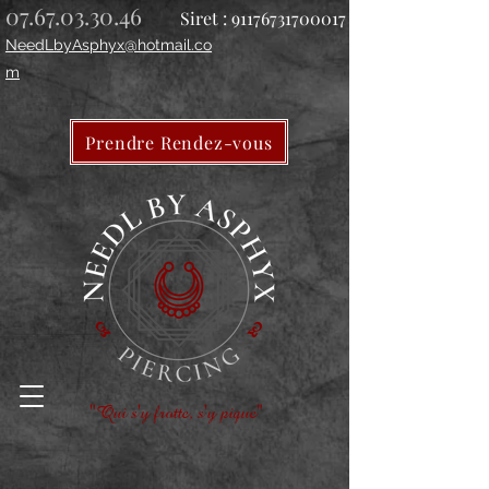
07.67.03.30.46
Siret :
91176731700017
NeedLbyAsphyx@hotmail.co
m
Prendre Rendez-vous
"Qui s'y frotte, s'y pique"