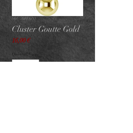
SKU : GPIAJ13
Cluster Goutte Gold
Prix
16,00 €
Quantité
*
Rupture de stock
Me notifier lorsque cet article est disponible
PVD GOLD
Pour pas de vis interne 0.8mm
Strass cristal