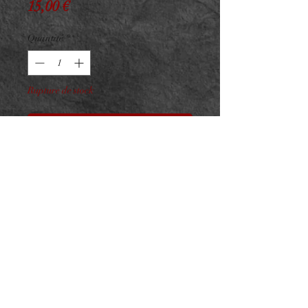
Prix
15,00 €
Quantité
*
Rupture de stock
Me notifier lorsque cet article est disponible
Embout Titane F136 Beaded
Balls n808 vissage interne
Titane ASTM F136 - Taille :
6x2.5mm
Vissage interne 0.9 pour barre
1.2mm
NeedL by Asphyx