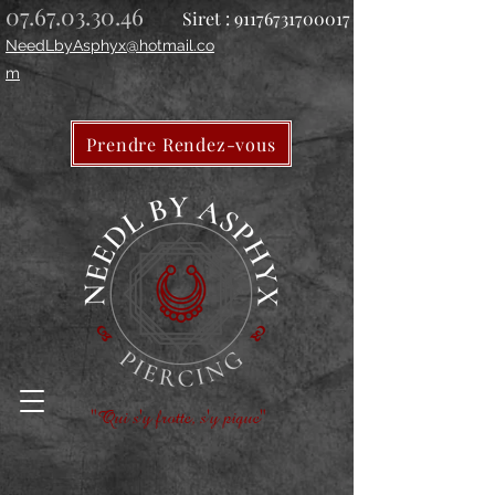
07.67.03.30.46
Siret :
91176731700017
NeedLbyAsphyx@hotmail.co
m
Prendre Rendez-vous
"Qui s'y frotte, s'y pique"