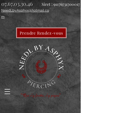
07.67.03.30.46
Siret :
91176731700017
NeedLbyAsphyx@hotmail.co
m
Prendre Rendez-vous
"Qui s'y frotte, s'y pique"