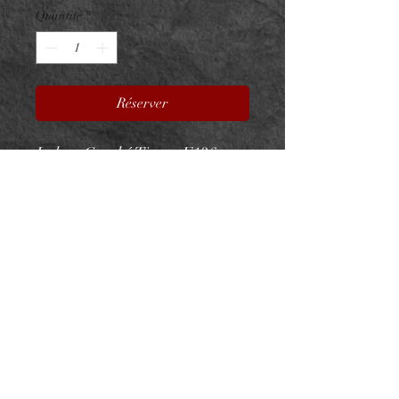
Quantité
*
Réserver
Labret Courbé Titane F136
Clusty V2 1,6mm Vissage
Interne
Titane ASTM F136 - Zircons
premium - Taille top : 13x8mm
Utilisable sur le nombril par
exemple
Vissage interne 1,6mm (filetage
en 1,2mm)
NeedL by Asphyx