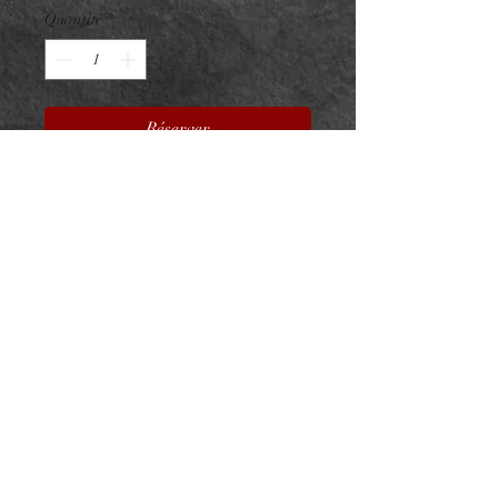
Quantité
*
Réserver
Embout Titane F136 PVD Gold
Jeweled Ice Cream interne
ASTM F136 - Zircons Premium
- 4x7mm
Pour vissage interne 0.9mm sur
barre 1.2mm
NeedL by Asphyx