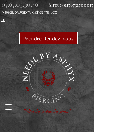
07.67.03.30.46
Siret :
91176731700017
NeedLbyAsphyx@hotmail.co
m
Prendre Rendez-vous
"Qui s'y frotte, s'y pique"