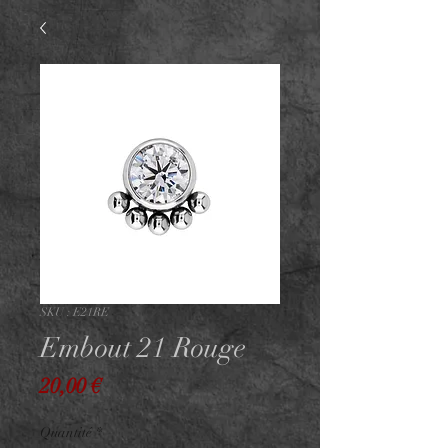
SKU : E21RE
Embout 21 Rouge
Prix
20,00 €
Quantité
*