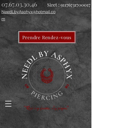
07.67.03.30.46
Siret :
91176731700017
NeedLbyAsphyx@hotmail.co
m
Prendre Rendez-vous
"Qui s'y frotte, s'y pique"