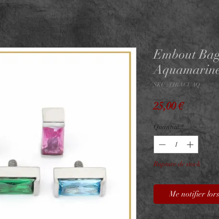
Embout Bag
Aquamarin
SKU : TIBACUAQ
Prix
25,00 €
Quantité
*
Rupture de stock
Me notifier lors