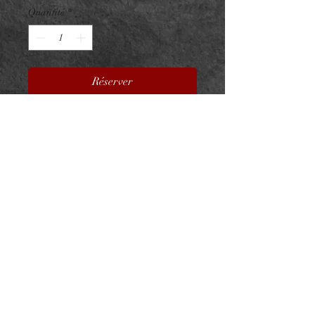
Quantité
*
Réserver
Embout Titane F136 Baguettes
Align V2
Titane ASTM F136 - Zircons
Premium
Taille : 8x4mm
Pour vissage interne 0.9mm sur
barre 1.2mm
NeedL by Asphyx