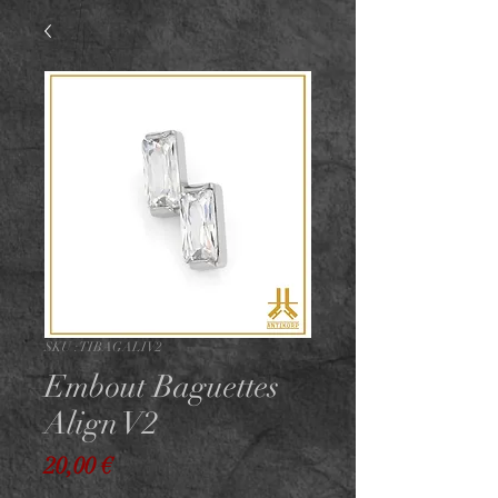
SKU : TIBAGALIV2
Embout Baguettes
Align V2
Prix
20,00 €