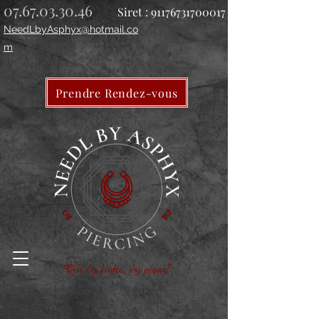
07.67.03.30.46
Siret :
91176731700017
NeedLbyAsphyx@hotmail.co
m
Prendre Rendez-vous
"Qui s'y frotte, s'y pique"