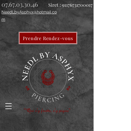
07.67.03.30.46
Siret :
91176731700017
NeedLbyAsphyx@hotmail.co
m
Prendre Rendez-vous
"Qui s'y frotte, s'y pique"