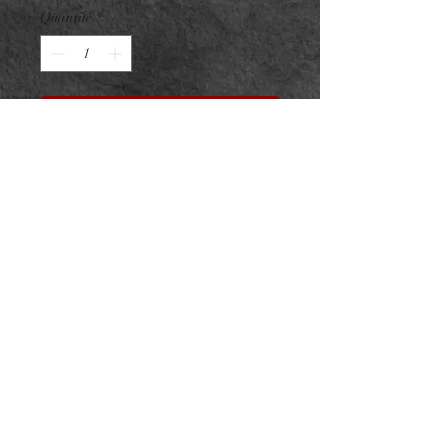
Quantité
*
Réserver
Embout Titane F136 PVD Gold
Double Feuille interne
ASTM F136 - 8x9mm
Pour vissage interne 0.9mm sur
barre 1.2mm
NeedL by Asphyx
© 2022 par NeedL by Asphyx. Créé avec Wix.com