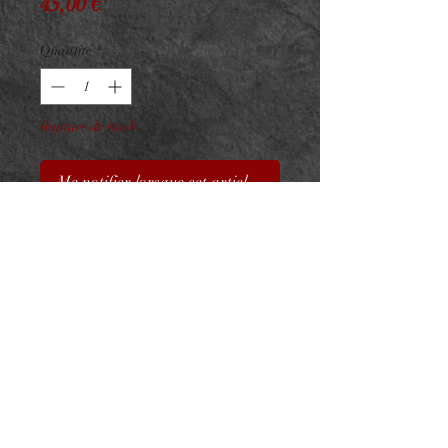
Prix
45,00 €
Quantité
*
Rupture de stock
Me notifier lorsque cet article est disponible
Embout Titane F136 PVD Gold
Kadro Dangle Opale
ASTM F136 - Zircons Premium
& Opale Synthétique - Taille :
4x4 / 10mm
Pour vissage interne 0.9mm sur
barre 1.2mm