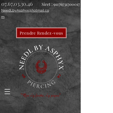
07.67.03.30.46
Siret :
91176731700017
NeedLbyAsphyx@hotmail.co
m
Prendre Rendez-vous
"Qui s'y frotte, s'y pique"