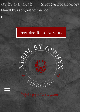
07.67.03.30.46
Siret :
91176731700017
NeedLbyAsphyx@hotmail.co
m
Prendre Rendez-vous
"Qui s'y frotte, s'y pique"