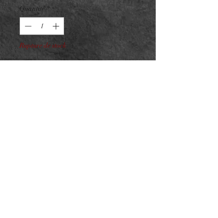
Quantité
*
Rupture de stock
Me notifier lorsque cet article est disponible
Marquise Uno Titane F136
PVD Gold interne
ASTM F136 - Taille : 5x3mm
Pour vissage interne 0.9mm sur
barre 1.2mm
NeedL by Asphyx