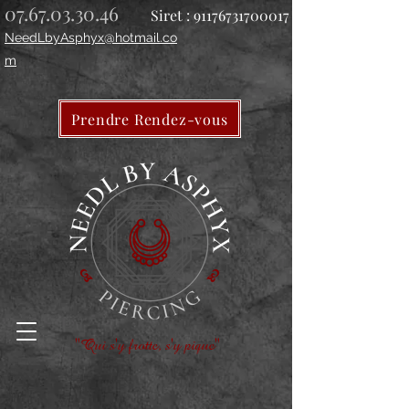
07.67.03.30.46
Siret :
91176731700017
NeedLbyAsphyx@hotmail.co
m
Prendre Rendez-vous
"Qui s'y frotte, s'y pique"