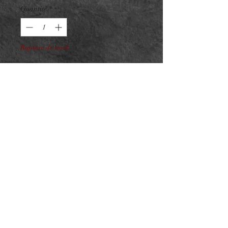
Quantité
*
Rupture de stock
Me notifier lorsque cet article est disponible
Embout Titane F136 BeaClust
n816 - ASTM F136
Zircon strass - taille : 10/12mm
Pour vissage interne 0.9mm sur
barre 1.2mm
NeedL by Asphyx