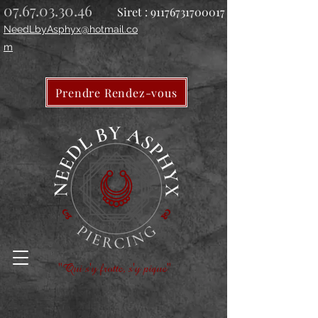
07.67.03.30.46
Siret :
91176731700017
NeedLbyAsphyx@hotmail.co
m
Prendre Rendez-vous
"Qui s'y frotte, s'y pique"