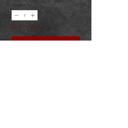
Quantité
*
Rupture de stock
Me notifier lorsque cet article est disponible
Embout Titane F136 Jeweled
Branch V3
ASTM F136 - Zircons Premium
- Taille : 10x6mm
Pour vissage interne 0.9mm sur
barre 1.2mm
NeedL by Asphyx