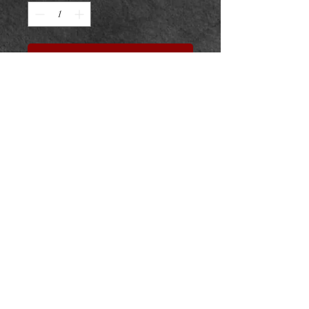
Réserver
Embout Titane F136 Nayade V4
ASTM F136 - Zircon premium
- Taille : 6x6mm
Pour vissage interne 0.9mm sur
barre 1.2mm
NeedL by Asphyx
© 2022 par NeedL by Asphyx. Créé avec Wix.com
CGU