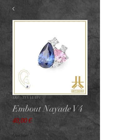
SKU : TINAYAV4
Embout Nayade V4
Prix
40,00 €
Quantité
*