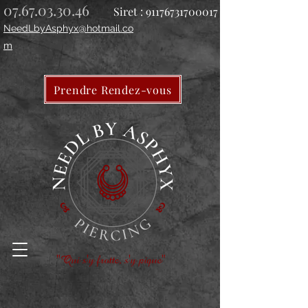
07.67.03.30.46
Siret :
91176731700017
NeedLbyAsphyx@hotmail.co
m
Prendre Rendez-vous
"Qui s'y frotte, s'y pique"