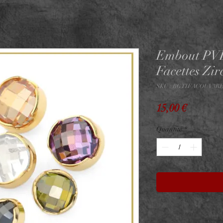
Embout PV
Facettes Zi
SKU : BGTIFACOUV3R
Prix
15,00 €
Quantité
*