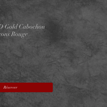
D Gold Cabochon
rcons Rouge
E
Réserver