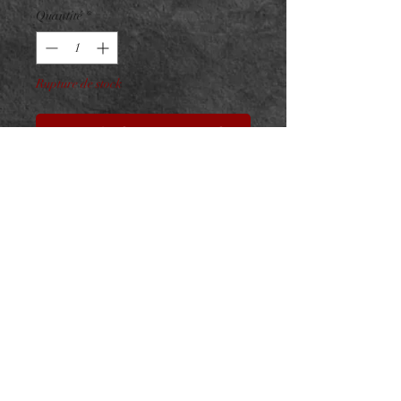
Quantité
*
Rupture de stock
Me notifier lorsque cet article est disponible
Embout Titane F136 PVD Gold
Elva V2
ASTM F136 - Zircons Premium
- Taille : 6x6mm
Pour vissage interne 0.9mm sur
barre 1.2mm
NeedL by Asphyx