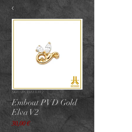
SKU : BGTIELVAV2
Embout PVD Gold
Elva V2
Prix
30,00 €