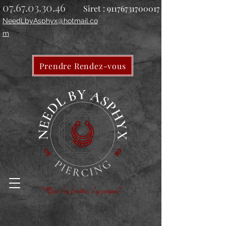
07.67.03.30.46
Siret :
91176731700017
NeedLbyAsphyx@hotmail.co
m
Prendre Rendez-vous
"Qui s'y frotte, s'y pique"