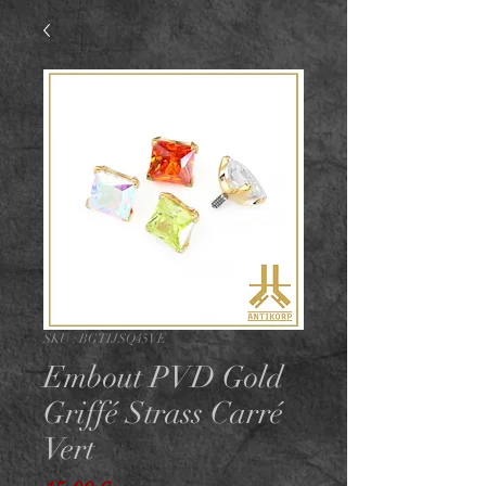
SKU : BGTIJSQ45VE
Embout PVD Gold
Griffé Strass Carré
Vert