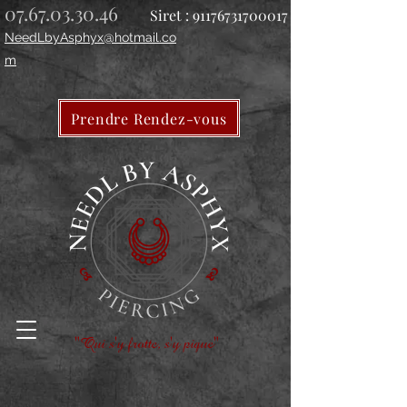
07.67.03.30.46
Siret :
91176731700017
NeedLbyAsphyx@hotmail.co
m
Prendre Rendez-vous
"Qui s'y frotte, s'y pique"