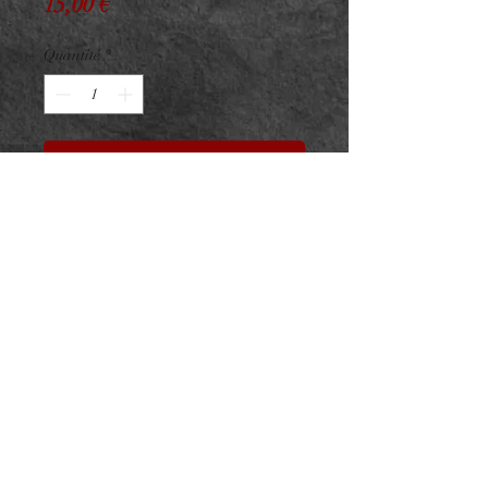
Prix
15,00 €
Quantité
*
Réserver
Embout Titane F136 PVD Gold
Griffé Strass Carré
Taille : 4.5mm
ASTM F136 - Zircon Premium
Pour vissage interne sur barre
1.2mm
NeedL by Asphyx