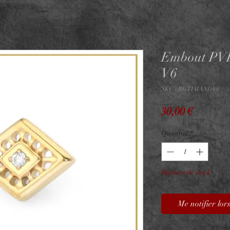
Embout PV
V6
SKU : BGTIMANDV6
Prix
30,00 €
Quantité
*
Rupture de stock
Me notifier lors