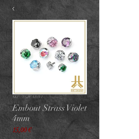
SKU : TGJCAB4VI
Embout Strass Violet
4mm
Prix
15,00 €