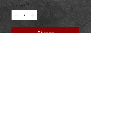
Quantité
*
Réserver
Embout Titane F136 XL Flower
V2
ASTM F136 - Zircons Premium
- Taille : 8mm
Pour vissage interne 0.9mm sur
barre 1.2mm
NeedL by Asphyx