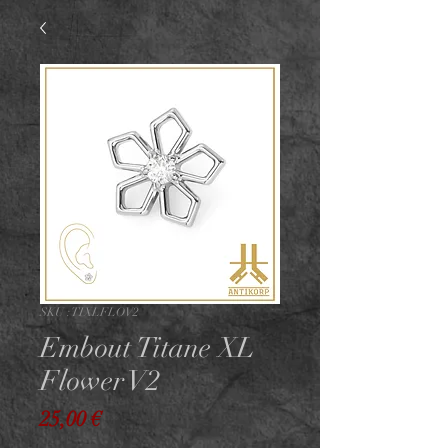
SKU : TIXLFLOV2
Embout Titane XL
Flower V2
Prix
25,00 €