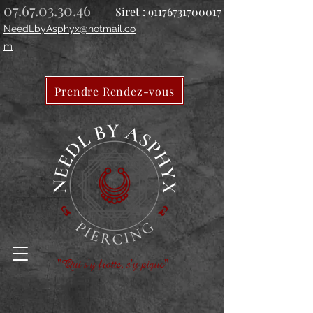
07.67.03.30.46
Siret :
91176731700017
NeedLbyAsphyx@hotmail.co
m
Prendre Rendez-vous
"Qui s'y frotte, s'y pique"