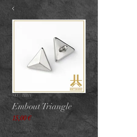
SKU : TIRIV
Embout Triangle
Prix
15,00 €
Quantité
*