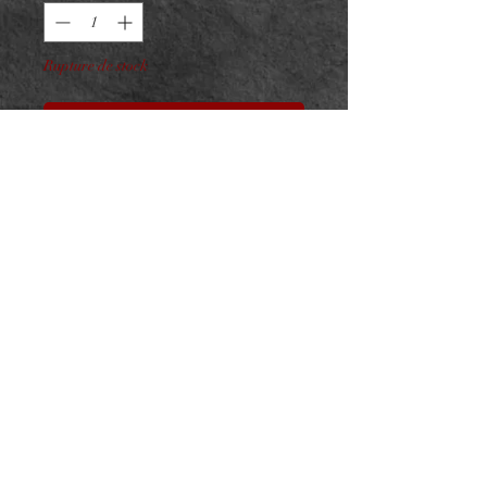
Rupture de stock
Me notifier lorsque cet article est disponible
Embout Titane F136 Rivet
interne
ASTM F136 - Taille : 4mm
Pour vissage interne 0.9mm sur
barre 1.2mm
NeedL by Asphyx
© 2022 par NeedL by Asphyx. Créé avec Wix.com