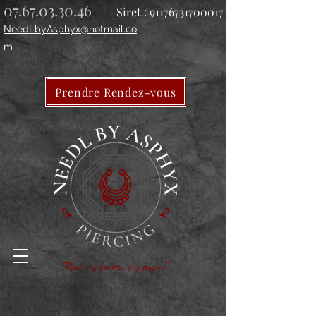
07.67.03.30.46
Siret :
91176731700017
NeedLbyAsphyx@hotmail.co
m
Prendre Rendez-vous
"Qui s'y frotte, s'y pique"