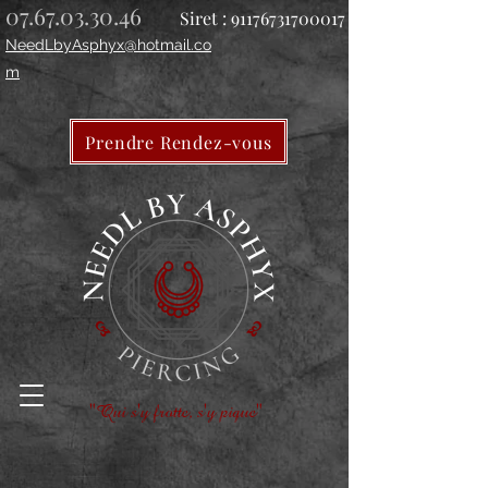
07.67.03.30.46
Siret :
91176731700017
NeedLbyAsphyx@hotmail.co
m
Prendre Rendez-vous
"Qui s'y frotte, s'y pique"