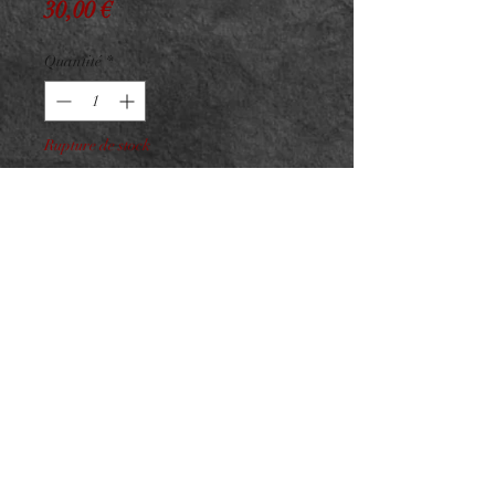
Prix
30,00 €
Quantité
*
Rupture de stock
Me notifier lorsque cet article est disponible
Barbell PVD GOLD avec
accessoire
Piercing industriel
Strass blanc
Taille : 1,6x40 mm
NeedL by Asphyx