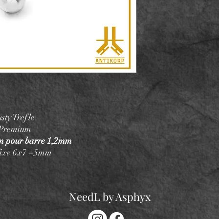
ty Trefle
 Premium
mm pour barre 1,2mm
 fixe 6x7 +5mm
NeedL by Asphyx