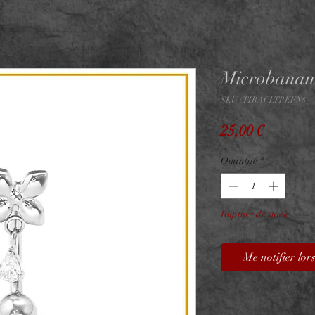
Microbanane
SKU : TIBACLTREFN8
Prix
25,00 €
Quantité
*
Rupture de stock
Me notifier lors