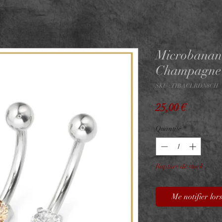
Microbanan
Champagne
SKU : TIBACLRDN8CH
Prix
25,00 €
Quantité
*
Rupture de stock
Me notifier lors