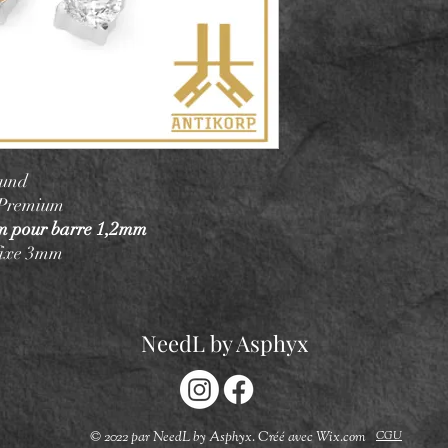
ound
 Premium
mm pour barre 1,2mm
fixe 3mm
NeedL by Asphyx
CGU
© 2022 par NeedL by Asphyx. Créé avec Wix.com