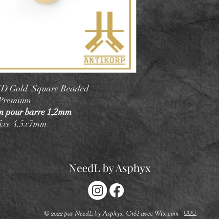
VD Gold Square Beaded
 Premium
mm pour barre 1,2mm
 fixe 4.5x7mm
NeedL by Asphyx
CGU
© 2022 par NeedL by Asphyx. Créé avec Wix.com