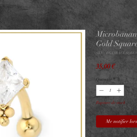
Microbanan
Gold Squar
SKU : BGTIBACLSQBE8
Prix
35,00 €
Quantité
*
Rupture de stock
Me notifier lors