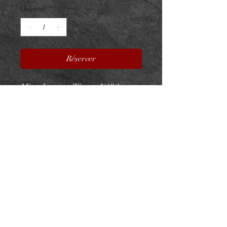
Quantité
*
Réserver
Microbanane Titane F136
Cluster n01
Titane ASTM F136 - Zircon
Premium
Vissage interne filetage 0,9mm
pour barre 1,2mm
Bille 3mm vissable - Embout
fixe 7x3mm
Taille 1,2x8mm
NeedL by Asphyx