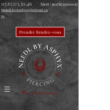
07.67.03.30.46
Siret :
91176731700017
NeedLbyAsphyx@hotmail.co
m
Prendre Rendez-vous
"Qui s'y frotte, s'y pique"