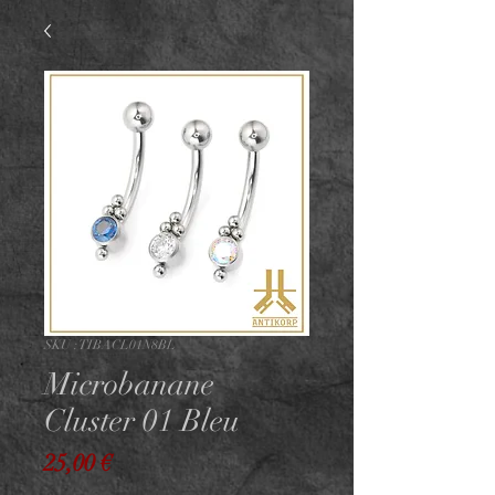
SKU : TIBACL01N8BL
Microbanane
Cluster 01 Bleu
Prix
25,00 €