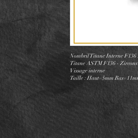
Nombril Titane Interne F136 
Titane ASTM F136 - Zircons
Vissage interne
Taille : Haut=5mm Bas=11