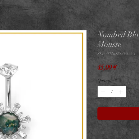
Nombril Bl
Mousse
SKU : TIJBJBLOMAV3
Prix
45,00 €
Quantité
*