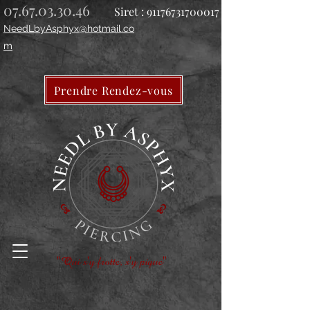
07.67.03.30.46
Siret :
91176731700017
NeedLbyAsphyx@hotmail.co
m
Prendre Rendez-vous
"Qui s'y frotte, s'y pique"