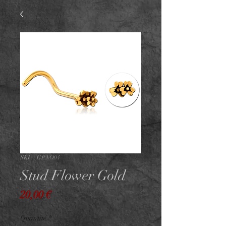
SKU : GPNO04
Stud Flower Gold
Prix
20,00 €
Quantité
*