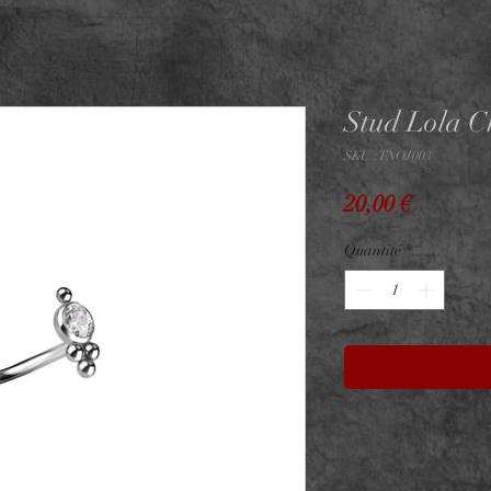
Stud Lola Cr
SKU : TNOJ003
Prix
20,00 €
Quantité
*