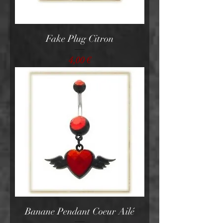
Fake Plug Citron
Prix
4,00 €
Banane Pendant Coeur Ailé