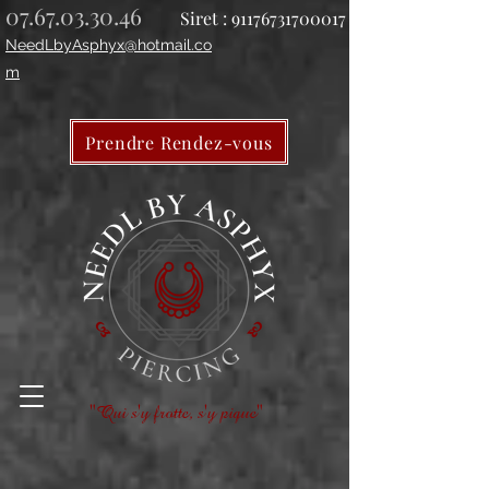
07.67.03.30.46
Siret :
91176731700017
NeedLbyAsphyx@hotmail.co
m
Prendre Rendez-vous
"Qui s'y frotte, s'y pique"