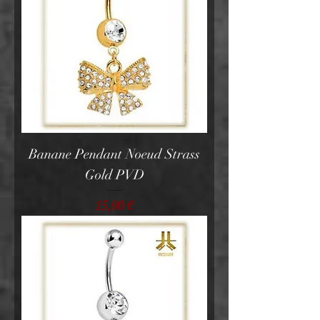
Banane Pendant Noeud Strass
Gold PVD
Prix
15,00 €