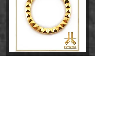
Anneau Clicker Titane F136
Cerclage Pyramides PVD Gold
Rupture de stock